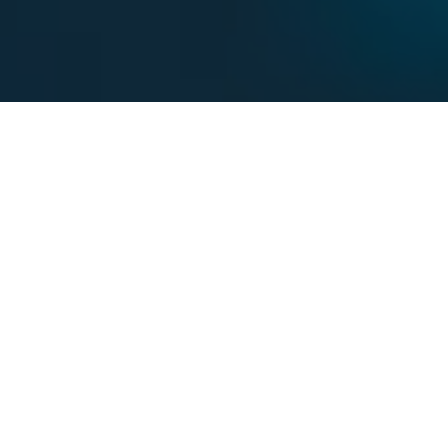
GALERI FOTO
Antara majlis yang pernah kami
kelolakan seperti: