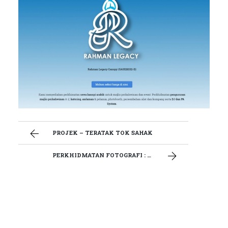
PROJEK – TERATAK TOK SAHAK
PERKHIDMATAN FOTOGRAFI : MAJLIS PERSANDINGAN FALIQ & WAWA SERTA HADI & EYA