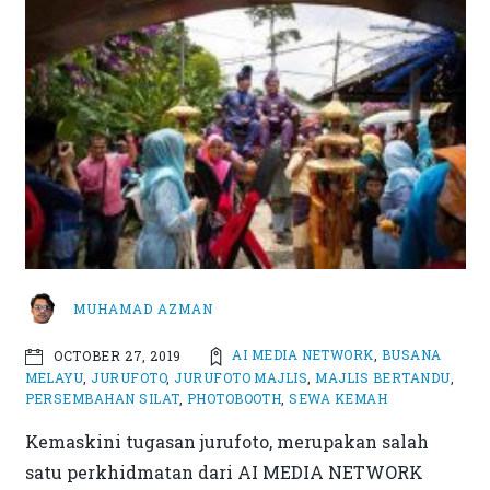
MUHAMAD AZMAN
AI MEDIA NETWORK
,
BUSANA
OCTOBER 27, 2019
MELAYU
,
JURUFOTO
,
JURUFOTO MAJLIS
,
MAJLIS BERTANDU
,
PERSEMBAHAN SILAT
,
PHOTOBOOTH
,
SEWA KEMAH
Kemaskini tugasan jurufoto, merupakan salah
satu perkhidmatan dari AI MEDIA NETWORK